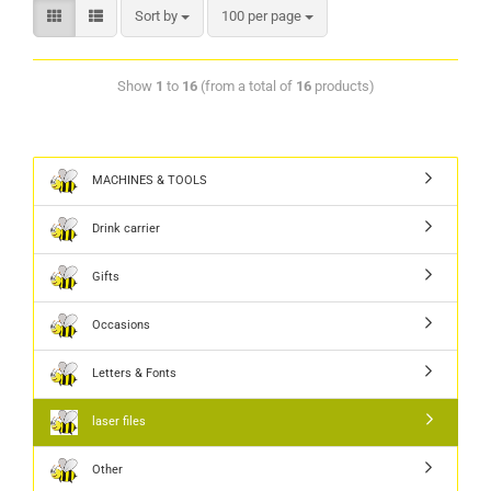
Sort by
100 per page
Show
1
to
16
(from a total of
16
products)
MACHINES & TOOLS
Drink carrier
Gifts
Occasions
Letters & Fonts
laser files
Other