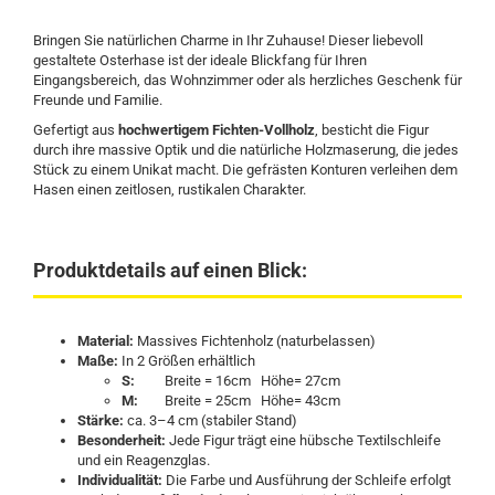
Bringen Sie natürlichen Charme in Ihr Zuhause! Dieser liebevoll
gestaltete Osterhase ist der ideale Blickfang für Ihren
Eingangsbereich, das Wohnzimmer oder als herzliches Geschenk für
Freunde und Familie.
Gefertigt aus
hochwertigem Fichten-Vollholz
, besticht die Figur
durch ihre massive Optik und die natürliche Holzmaserung, die jedes
Stück zu einem Unikat macht. Die gefrästen Konturen verleihen dem
Hasen einen zeitlosen, rustikalen Charakter.
Produktdetails auf einen Blick:
Material:
Massives Fichtenholz (naturbelassen)
Maße:
In 2 Größen erhältlich
S:
Breite = 16cm Höhe= 27cm
M:
Breite = 25cm Höhe= 43cm
Stärke:
ca. 3–4 cm (stabiler Stand)
Besonderheit:
Jede Figur trägt eine hübsche Textilschleife
und ein Reagenzglas.
Individualität:
Die Farbe und Ausführung der Schleife erfolgt